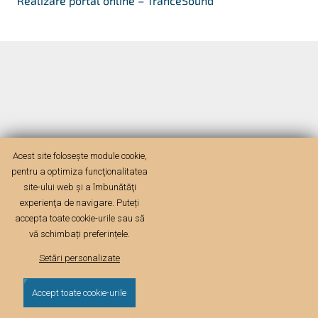
Realizare portal online – TranceSound
Acest site folosește module cookie,
pentru a optimiza funcţionalitatea
site-ului web şi a îmbunătăţi
experienţa de navigare. Puteți
accepta toate cookie-urile sau să
vă schimbați preferințele.
Setări personalizate
Accept toate cookie-urile