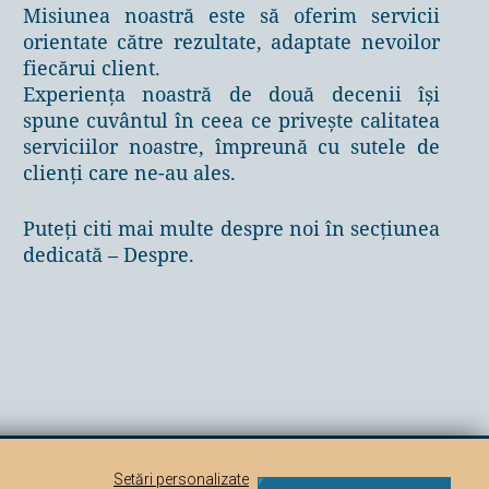
Misiunea noastră este să oferim servicii
orientate către rezultate, adaptate nevoilor
fiecărui client.
Experiența noastră de două decenii își
spune cuvântul în ceea ce privește calitatea
serviciilor noastre, împreună cu sutele de
clienți care ne-au ales.
Puteți citi mai multe despre noi în secțiunea
dedicată –
Despre
.
Setări personalizate
oprietate intelectuală și se pedepsește conform legislației în