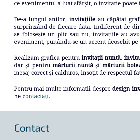
ce evenimentul a luat sfârșit, o invitație poate 
De-a lungul anilor,
invitațiile
au căpătat graf
surprinzând de fiecare dată. Indiferent de dim
se folosește un plic sau nu, invitațiile au a
eveniment, punându-se un accent deosebit pe d
Realizăm grafica pentru
invitații nuntă
,
invita
dar și pentru
mărturii nuntă
și
mărturii bote
mesaj corect și călduros, însoțit de respectul fa
Pentru mai multe informații despre
design inv
ne
contactați
.
Contact