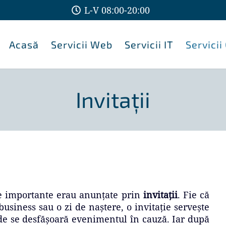
L-V 08:00-20:00
Acasă
Servicii Web
Servicii IT
Servicii
Invitații
e importante erau anunțate prin
invitații
. Fie că
usiness sau o zi de naștere, o invitație servește
de se desfășoară evenimentul în cauză. Iar după