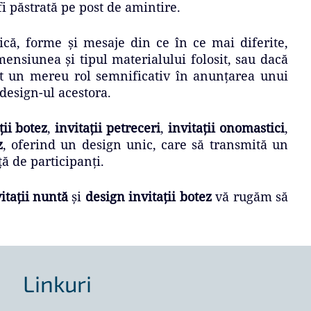
fi păstrată pe post de amintire.
ică, forme și mesaje din ce în ce mai diferite,
ensiunea și tipul materialului folosit, sau dacă
vut un mereu rol semnificativ în anunțarea unui
esign-ul acestora.
ții botez
,
invitații petreceri
,
invitații onomastici
,
z
, oferind un design unic, care să transmită un
ță de participanți.
itații nuntă
și
design invitații botez
vă rugăm să
Linkuri