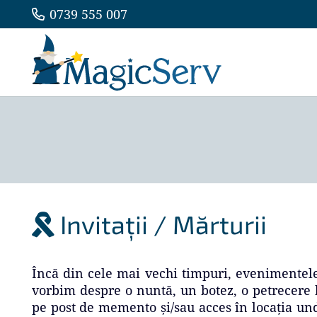
0739 555 007
Invitații / Mărturii
Încă din cele mai vechi timpuri, evenimentel
vorbim despre o nuntă, un botez, o petrecere b
pe post de memento și/sau acces în locația un