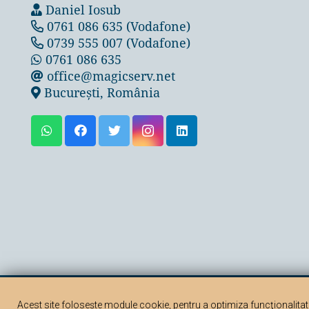
Daniel Iosub
0761 086 635 (Vodafone)
0739 555 007 (Vodafone)
0761 086 635
office@magicserv.net
București, România
© 2000-2026
MagicServ
. Copierea parțială sau totală a te
Acest site folosește module cookie, pentru a optimiza funcţionalitate