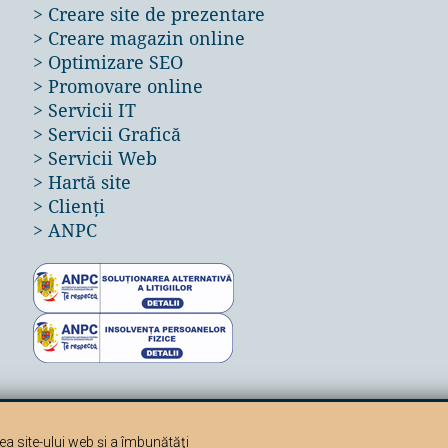
>
Creare site de prezentare
>
Creare magazin online
>
Optimizare SEO
>
Promovare online
>
Servicii IT
>
Servicii Grafică
>
Servicii Web
>
Hartă site
>
Clienți
>
ANPC
xtelor de pe acest site reprezintă încălcarea drepturilor de pr
a site-ului web şi a îmbunătăţi