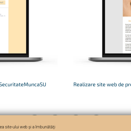
teSecuritateMuncaSU
Realizare site web de p
1
2
3
a site-ului web şi a îmbunătăţi