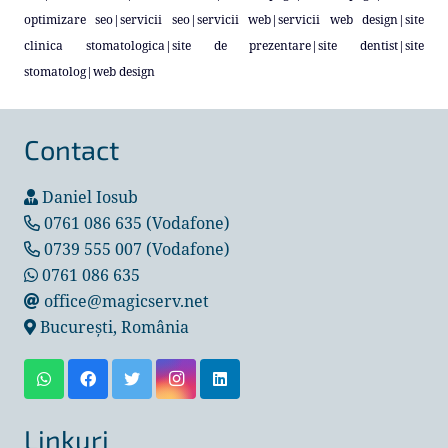
optimizare seo
|
servicii seo
|
servicii web
|
servicii web design
|
site
clinica stomatologica
|
site de prezentare
|
site dentist
|
site
stomatolog
|
web design
Contact
Daniel Iosub
0761 086 635 (Vodafone)
0739 555 007 (Vodafone)
0761 086 635
office@magicserv.net
București, România
Linkuri