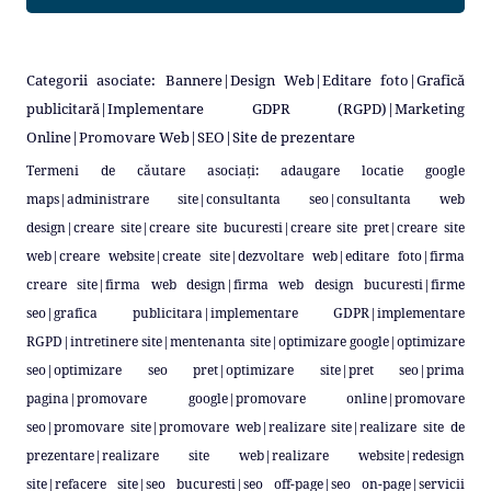
Categorii asociate:
Bannere
|
Design Web
|
Editare foto
|
Grafică
publicitară
|
Implementare GDPR (RGPD)
|
Marketing
Online
|
Promovare Web
|
SEO
|
Site de prezentare
Termeni de căutare asociați:
adaugare locatie google
maps
|
administrare site
|
consultanta seo
|
consultanta web
design
|
creare site
|
creare site bucuresti
|
creare site pret
|
creare site
web
|
creare website
|
create site
|
dezvoltare web
|
editare foto
|
firma
creare site
|
firma web design
|
firma web design bucuresti
|
firme
seo
|
grafica publicitara
|
implementare GDPR
|
implementare
RGPD
|
intretinere site
|
mentenanta site
|
optimizare google
|
optimizare
seo
|
optimizare seo pret
|
optimizare site
|
pret seo
|
prima
pagina
|
promovare google
|
promovare online
|
promovare
seo
|
promovare site
|
promovare web
|
realizare site
|
realizare site de
prezentare
|
realizare site web
|
realizare website
|
redesign
site
|
refacere site
|
seo bucuresti
|
seo off-page
|
seo on-page
|
servicii