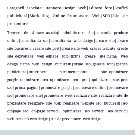
Categorii asociate:
Bannere
|
Design Web
|
Editare foto
|
Grafică
publicitară
|
Marketing Online
|
Promovare Web
|
SEO
|
Site de
prezentare
Termeni de căutare asociați:
administrare site
|
comanda produse
online
|
consultanta seo
|
consultanta web design
|
creare site
|
creare
site bucuresti
|
creare site pret
|
creare site web
|
creare website
|
create
site
|
dezvoltare web
|
editare foto
|
firma creare site
|
firma web
design
|
firma web design bucuresti
|
firme seo
|
galerie foto
|
grafica
publicitara
|
intretinere site
|
mentenanta site
|
optimizare
google
|
optimizare seo
|
optimizare seo pret
|
optimizare site
|
pret
seo
|
prima pagina
|
promovare google
|
promovare online
|
promovare
seo
|
promovare site
|
promovare web
|
realizare site
|
realizare site de
prezentare
|
realizare site web
|
realizare website
|
seo bucuresti
|
seo
off-page
|
seo on-page
|
servicii optimizare seo
|
servicii seo
|
servicii
web
|
servicii web design
|
site de prezentare
|
web design