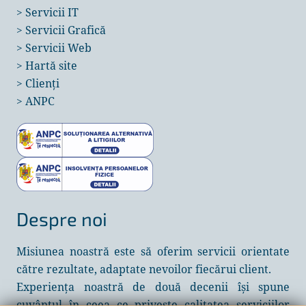
>
Servicii IT
>
Servicii Grafică
>
Servicii Web
>
Hartă site
>
Clienți
>
ANPC
Despre noi
Misiunea noastră este să oferim servicii orientate
către rezultate, adaptate nevoilor fiecărui client.
Experiența noastră de două decenii își spune
cuvântul în ceea ce privește calitatea serviciilor