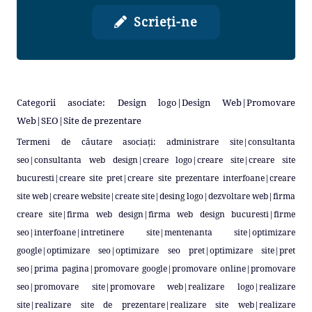
Scrieți-ne
Categorii asociate:
Design logo
|
Design Web
|
Promovare
Web
|
SEO
|
Site de prezentare
Termeni de căutare asociați:
administrare site
|
consultanta
seo
|
consultanta web design
|
creare logo
|
creare site
|
creare site
bucuresti
|
creare site pret
|
creare site prezentare interfoane
|
creare
site web
|
creare website
|
create site
|
desing logo
|
dezvoltare web
|
firma
creare site
|
firma web design
|
firma web design bucuresti
|
firme
seo
|
interfoane
|
intretinere site
|
mentenanta site
|
optimizare
google
|
optimizare seo
|
optimizare seo pret
|
optimizare site
|
pret
seo
|
prima pagina
|
promovare google
|
promovare online
|
promovare
seo
|
promovare site
|
promovare web
|
realizare logo
|
realizare
site
|
realizare site de prezentare
|
realizare site web
|
realizare